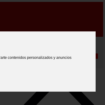
0€ *
|
Español
|
SESIÓN
.
Crear registro
Síganos
Português
rarte contenidos personalizados y anuncios
English