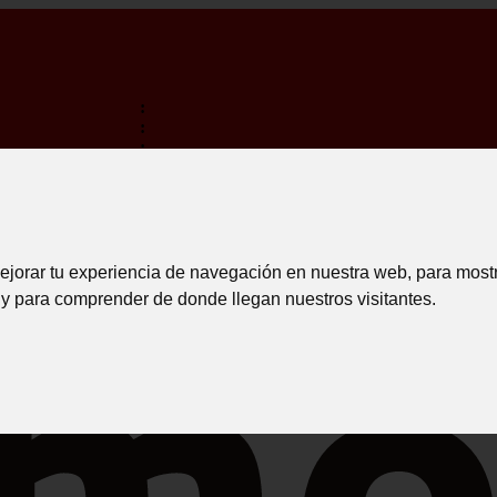
:
:
:
TERMINA EM:
TRANSPORTE GRATIS PARA COMPRAS SUPERIORES A 15
INICIAR 
ejorar tu experiencia de navegación en nuestra web, para most
 y para comprender de donde llegan nuestros visitantes.