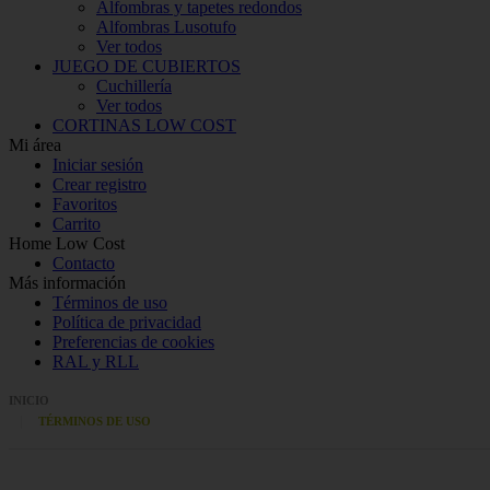
Alfombras y tapetes redondos
Alfombras Lusotufo
Ver todos
JUEGO DE CUBIERTOS
Cuchillería
Ver todos
CORTINAS LOW COST
Mi área
Iniciar sesión
Crear registro
Favoritos
Carrito
Home Low Cost
Contacto
Más información
Términos de uso
Política de privacidad
Preferencias de cookies
RAL y RLL
INICIO
TÉRMINOS DE USO