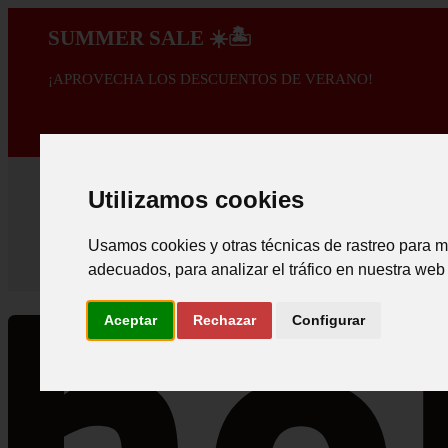
SUMMER SALE ☀️🏝️
¡APROVECHA LOS DESCUENTOS DE VERANO!
A PROMOÇÃO 
Utilizamos cookies
Usamos cookies y otras técnicas de rastreo para m
adecuados, para analizar el tráfico en nuestra web
Aceptar
Rechazar
Configurar