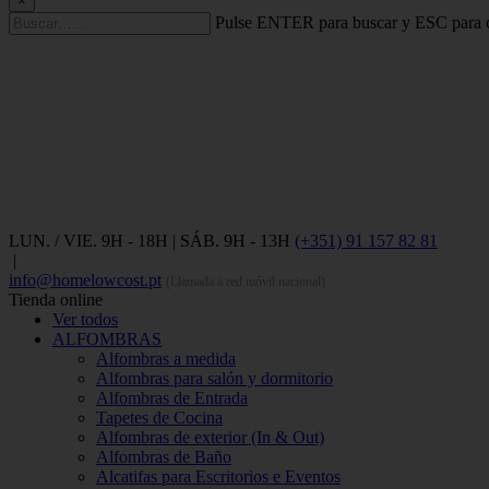
×
Pulse ENTER para buscar y ESC para c
LUN. / VIE. 9H - 18H | SÁB. 9H - 13H
(+351) 91 157 82 81
|
info@homelowcost.pt
(Llamada a red móvil nacional)
Tienda online
Ver todos
ALFOMBRAS
Alfombras a medida
Alfombras para salón y dormitorio
Alfombras de Entrada
Tapetes de Cocina
Alfombras de exterior (In & Out)
Alfombras de Baño
Alcatifas para Escritorios e Eventos