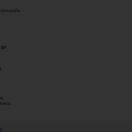
fabricación.
 30º
.
l.
ta.
dencia.
T