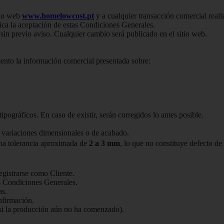
tio web
www.homelowcost.pt
y a cualquier transacción comercial real
ica la aceptación de estas Condiciones Generales.
in previo aviso. Cualquier cambio será publicado en el sitio web.
nto la información comercial presentada sobre:
ipográficos. En caso de existir, serán corregidos lo antes posible.
 variaciones dimensionales o de acabado.
una tolerancia aproximada de
2 a 3 mm
, lo que no constituye defecto de
egistrarse como Cliente.
as Condiciones Generales.
as.
nfirmación.
 (si la producción aún no ha comenzado).