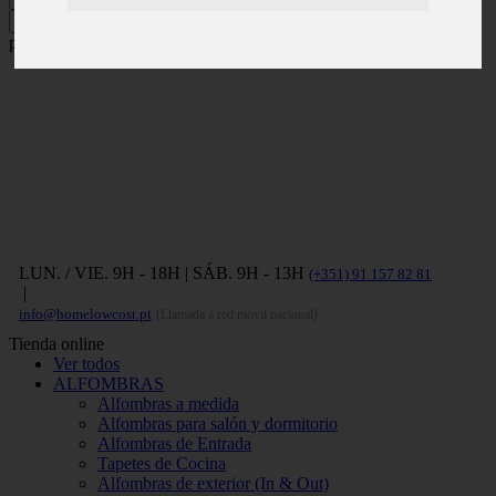
Pulse ENTER para buscar y ESC
para cerrar.
LUN. / VIE. 9H - 18H | SÁB. 9H - 13H
(+351) 91 157 82 81
|
info@homelowcost.pt
(Llamada a red móvil nacional)
Tienda online
Ver todos
ALFOMBRAS
Alfombras a medida
Alfombras para salón y dormitorio
Alfombras de Entrada
Tapetes de Cocina
Alfombras de exterior (In & Out)