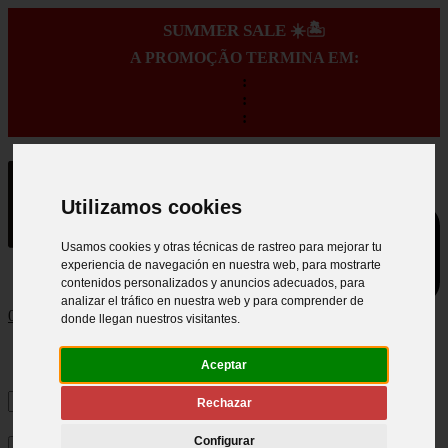
SUMMER SALE ☀️🏝️
A PROMOÇÃO TERMINA EM:
:
:
:
Utilizamos cookies
Usamos cookies y otras técnicas de rastreo para mejorar tu
experiencia de navegación en nuestra web, para mostrarte
contenidos personalizados y anuncios adecuados, para
analizar el tráfico en nuestra web y para comprender de
0
donde llegan nuestros visitantes.
Aceptar
Rechazar
Configurar
×