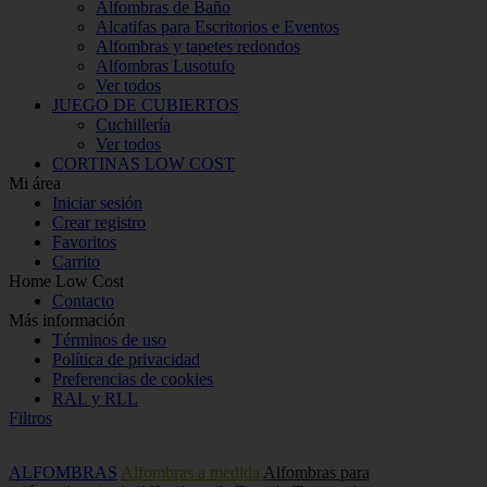
Alfombras de Baño
Alcatifas para Escritorios e Eventos
Alfombras y tapetes redondos
Alfombras Lusotufo
Ver todos
JUEGO DE CUBIERTOS
Cuchillería
Ver todos
CORTINAS LOW COST
Mi área
Iniciar sesión
Crear registro
Favoritos
Carrito
Home Low Cost
Contacto
Más información
Términos de uso
Política de privacidad
Preferencias de cookies
RAL y RLL
Filtros
ALFOMBRAS
Alfombras a medida
Alfombras para