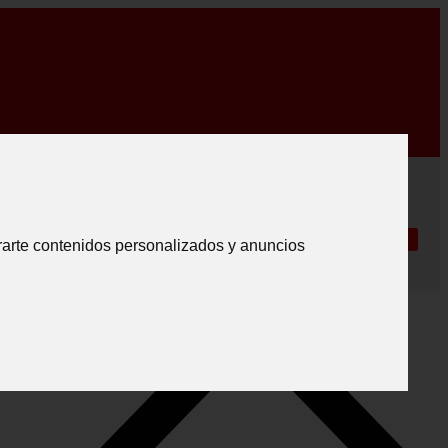
0€ *
|
Español
|
SESIÓN
.
Crear registro
Síganos
Português
rarte contenidos personalizados y anuncios
English