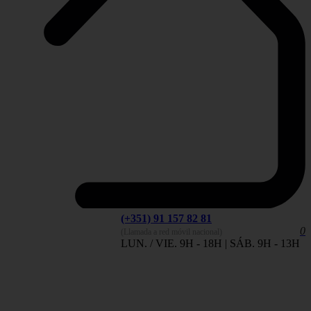
(+351) 91 157 82 81
0
(Llamada a red móvil nacional)
LUN. / VIE. 9H - 18H | SÁB. 9H - 13H