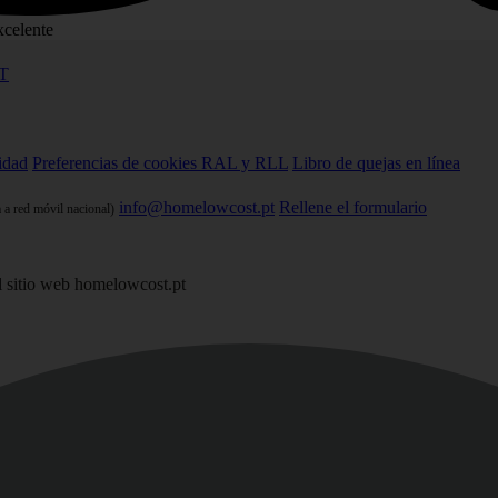
xcelente
T
cidad
Preferencias de cookies
RAL y RLL
Libro de quejas en línea
info@homelowcost.pt
Rellene el formulario
 a red móvil nacional)
 sitio web homelowcost.pt