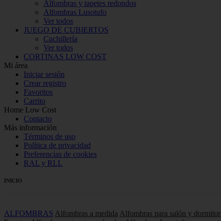
Alfombras y tapetes redondos
Alfombras Lusotufo
Ver todos
JUEGO DE CUBIERTOS
Cuchillería
Ver todos
CORTINAS LOW COST
Mi área
Iniciar sesión
Crear registro
Favoritos
Carrito
Home Low Cost
Contacto
Más información
Términos de uso
Política de privacidad
Preferencias de cookies
RAL y RLL
INICIO
ALFOMBRAS
Alfombras a medida
Alfombras para salón y dormitor