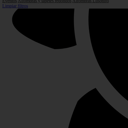
Eventos
Alfombras y tapetes redondos
Alfombras Lusotufo
Limpiar filtros