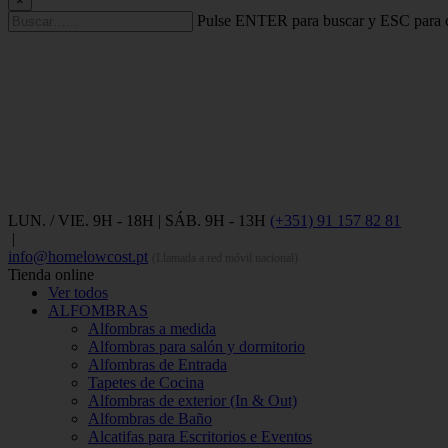
×
Pulse ENTER para buscar y ESC para c
LUN. / VIE. 9H - 18H | SÁB. 9H - 13H
(+351) 91 157 82 81
|
info@homelowcost.pt
(Llamada a red móvil nacional)
Tienda online
Ver todos
ALFOMBRAS
Alfombras a medida
Alfombras para salón y dormitorio
Alfombras de Entrada
Tapetes de Cocina
Alfombras de exterior (In & Out)
Alfombras de Baño
Alcatifas para Escritorios e Eventos