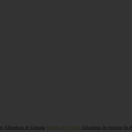
io
Alfombras de Entrada
Tapetes de Cocina
Alfombras de exterior (In