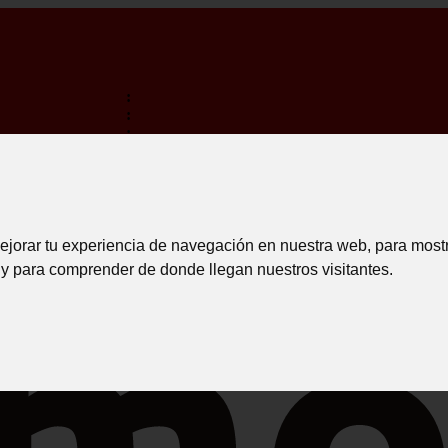
:
:
:
TERMINA EM:
TRANSPORTE GRATIS PARA COMPRAS SUPERIORES A 15
INICIAR 
ejorar tu experiencia de navegación en nuestra web, para most
 y para comprender de donde llegan nuestros visitantes.