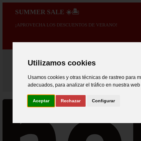
SUMMER SALE ☀️🏝️
¡APROVECHA LOS DESCUENTOS DE VERANO!
A PROMOÇÃO 
Utilizamos cookies
Usamos cookies y otras técnicas de rastreo para m
adecuados, para analizar el tráfico en nuestra web
Aceptar
Rechazar
Configurar