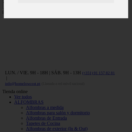
Pulse ENTER para buscar y ESC
para cerrar.
LUN. / VIE. 9H - 18H | SÁB. 9H - 13H
(+351) 91 157 82 81
|
info@homelowcost.pt
(Llamada a red móvil nacional)
Tienda online
Ver todos
ALFOMBRAS
Alfombras a medida
Alfombras para salón y dormitorio
Alfombras de Entrada
Tapetes de Cocina
Alfombras de exterior (In & Out)