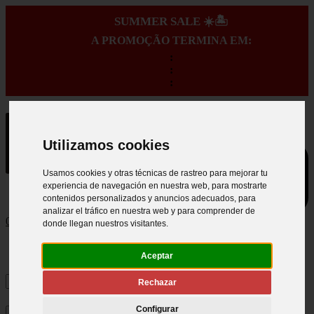
SUMMER SALE ☀️🏝️
A PROMOÇÃO TERMINA EM:
:
:
:
Utilizamos cookies
Usamos cookies y otras técnicas de rastreo para mejorar tu
experiencia de navegación en nuestra web, para mostrarte
contenidos personalizados y anuncios adecuados, para
analizar el tráfico en nuestra web y para comprender de
0
donde llegan nuestros visitantes.
Aceptar
Rechazar
Configurar
×