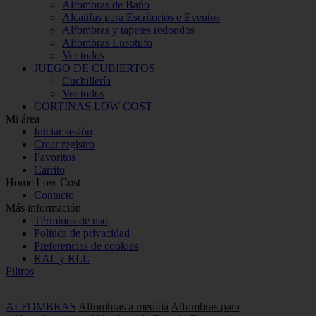
Alfombras de Baño
Alcatifas para Escritorios e Eventos
Alfombras y tapetes redondos
Alfombras Lusotufo
Ver todos
JUEGO DE CUBIERTOS
Cuchillería
Ver todos
CORTINAS LOW COST
Mi área
Iniciar sesión
Crear registro
Favoritos
Carrito
Home Low Cost
Contacto
Más información
Términos de uso
Política de privacidad
Preferencias de cookies
RAL y RLL
Filtros
ALFOMBRAS
Alfombras a medida
Alfombras para