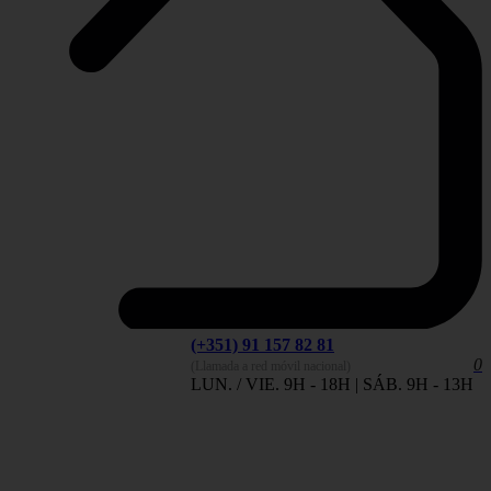
(+351) 91 157 82 81
0
(Llamada a red móvil nacional)
LUN. / VIE. 9H - 18H | SÁB. 9H - 13H