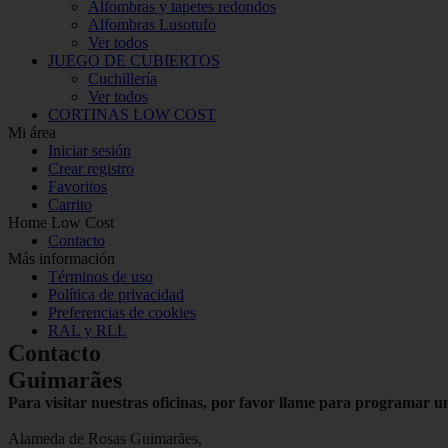
Alfombras y tapetes redondos
Alfombras Lusotufo
Ver todos
JUEGO DE CUBIERTOS
Cuchillería
Ver todos
CORTINAS LOW COST
Mi área
Iniciar sesión
Crear registro
Favoritos
Carrito
Home Low Cost
Contacto
Más información
Términos de uso
Política de privacidad
Preferencias de cookies
RAL y RLL
Contacto
Guimarães
Para visitar nuestras oficinas, por favor llame para programar un
Alameda de Rosas Guimarães,