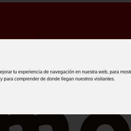
:
:
:
TERMINA EM:
TRANSPORTE GRATIS PARA COMPRAS SUPERIORES A 15
INICIAR 
ejorar tu experiencia de navegación en nuestra web, para most
 y para comprender de donde llegan nuestros visitantes.