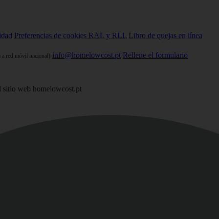
cidad
Preferencias de cookies
RAL y RLL
Libro de quejas en línea
info@homelowcost.pt
Rellene el formulario
 a red móvil nacional)
 sitio web homelowcost.pt