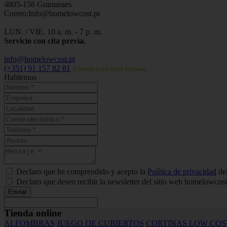
4805-156 Guimaraes
Correo:Info@homelowcost.pt
LUN. / VIE. 10 a. m. - 7 p. m.
Servicio con cita previa.
info@homelowcost.pt
(+351) 91 157 82 81
(Llamada a red móvil nacional)
Hablemos
Declaro que he comprendido y acepto la
Política de privacidad
del
Declaro que deseo recibir la newsletter del sitio web homelowcost
Enviar
Tienda online
ALFOMBRAS
JUEGO DE CUBIERTOS
CORTINAS LOW COS