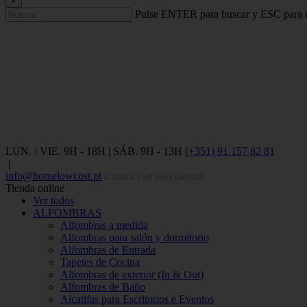
×
Pulse ENTER para buscar y ESC para c
LUN. / VIE. 9H - 18H | SÁB. 9H - 13H
(+351) 91 157 82 81
|
info@homelowcost.pt
(Llamada a red móvil nacional)
Tienda online
Ver todos
ALFOMBRAS
Alfombras a medida
Alfombras para salón y dormitorio
Alfombras de Entrada
Tapetes de Cocina
Alfombras de exterior (In & Out)
Alfombras de Baño
Alcatifas para Escritorios e Eventos