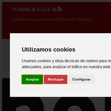
SUMMER SALE ☀️🏝️
¡APROVECHA LOS DESCUENTOS DE VERANO!
A PROMOÇÃO 
Utilizamos cookies
Usamos cookies y otras técnicas de rastreo para m
adecuados, para analizar el tráfico en nuestra web
Aceptar
Rechazar
Configurar