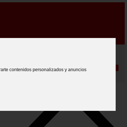
0€ *
|
Español
|
SESIÓN
.
Crear registro
Síganos
Português
rarte contenidos personalizados y anuncios
English