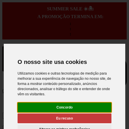
SUMMER SALE ☀️🏝️
A PROMOÇÃO TERMINA EM:
:
:
:
O nosso site usa cookies
Utilizamos cookies e outras tecnologias de medição para
melhorar a sua experiência de navegação no nosso site, de
forma a mostrar conteúdo personalizado, anúncios
direcionados, analisar o tráfego do site e entender de onde
0
vêm os visitantes.
Concordo
Eu recuso
×