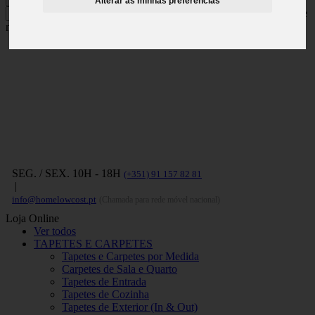
Alterar as minhas preferências
Carregue no ENTER para pesquisar e
no ESC para fechar
SEG. / SEX. 10H - 18H
(+351) 91 157 82 81
|
info@homelowcost.pt
(Chamada para rede móvel nacional)
Loja Online
Ver todos
TAPETES E CARPETES
Tapetes e Carpetes por Medida
Carpetes de Sala e Quarto
Tapetes de Entrada
Tapetes de Cozinha
Tapetes de Exterior (In & Out)