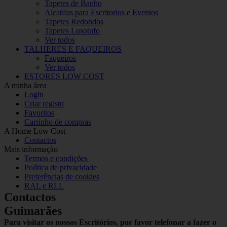
Tapetes de Banho
Alcatifas para Escritorios e Eventos
Tapetes Redondos
Tapetes Lusotufo
Ver todos
TALHERES E FAQUEIROS
Faqueiros
Ver todos
ESTORES LOW COST
A minha área
Login
Criar registo
Favoritos
Carrinho de compras
A Home Low Cost
Contactos
Mais informação
Termos e condições
Política de privacidade
Preferências de cookies
RAL e RLL
Contactos
Guimarães
Para visitar os nossos Escritórios, por favor telefonar a fazer o