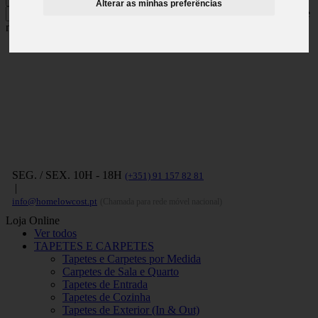
Alterar as minhas preferências
Carregue no ENTER para pesquisar e
no ESC para fechar
SEG. / SEX. 10H - 18H
(+351) 91 157 82 81
|
info@homelowcost.pt
(Chamada para rede móvel nacional)
Loja Online
Ver todos
TAPETES E CARPETES
Tapetes e Carpetes por Medida
Carpetes de Sala e Quarto
Tapetes de Entrada
Tapetes de Cozinha
Tapetes de Exterior (In & Out)