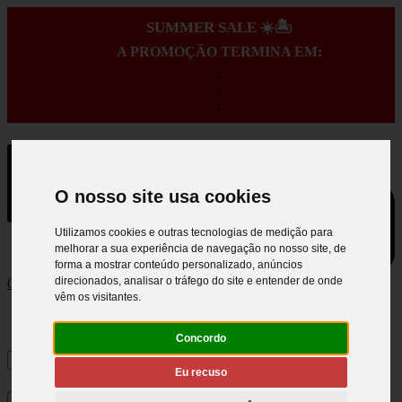
SUMMER SALE ☀️🏝️
A PROMOÇÃO TERMINA EM:
:
:
:
O nosso site usa cookies
Utilizamos cookies e outras tecnologias de medição para
melhorar a sua experiência de navegação no nosso site, de
forma a mostrar conteúdo personalizado, anúncios
direcionados, analisar o tráfego do site e entender de onde
0
vêm os visitantes.
Concordo
Eu recuso
×