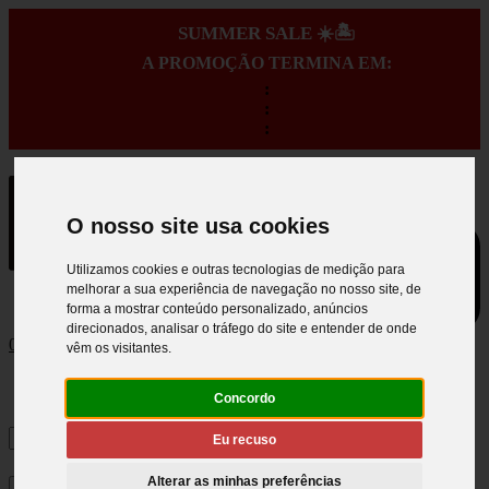
SUMMER SALE ☀️🏝️
A PROMOÇÃO TERMINA EM:
:
:
:
O nosso site usa cookies
Utilizamos cookies e outras tecnologias de medição para
melhorar a sua experiência de navegação no nosso site, de
forma a mostrar conteúdo personalizado, anúncios
direcionados, analisar o tráfego do site e entender de onde
0
vêm os visitantes.
Concordo
Eu recuso
Alterar as minhas preferências
×