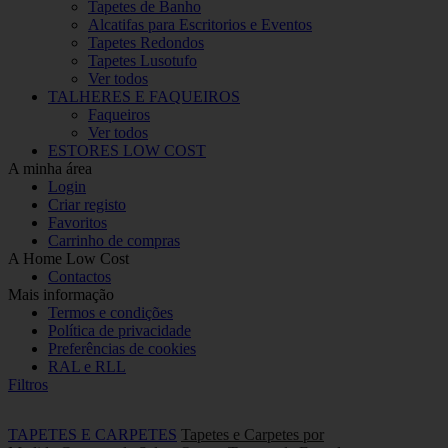
Tapetes de Banho
Alcatifas para Escritorios e Eventos
Tapetes Redondos
Tapetes Lusotufo
Ver todos
TALHERES E FAQUEIROS
Faqueiros
Ver todos
ESTORES LOW COST
A minha área
Login
Criar registo
Favoritos
Carrinho de compras
A Home Low Cost
Contactos
Mais informação
Termos e condições
Política de privacidade
Preferências de cookies
RAL e RLL
Filtros
TAPETES E CARPETES
Tapetes e Carpetes por