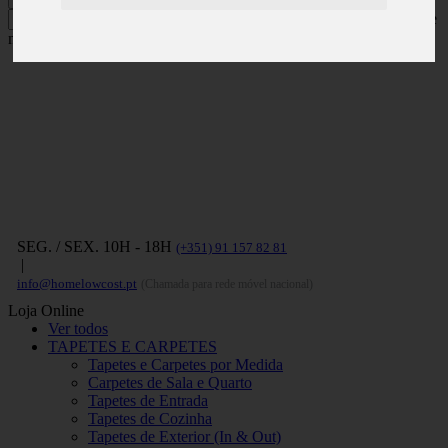
Carregue no ENTER para pesquisar e
no ESC para fechar
SEG. / SEX. 10H - 18H
(+351) 91 157 82 81
|
info@homelowcost.pt
(Chamada para rede móvel nacional)
Loja Online
Ver todos
TAPETES E CARPETES
Tapetes e Carpetes por Medida
Carpetes de Sala e Quarto
Tapetes de Entrada
Tapetes de Cozinha
Tapetes de Exterior (In & Out)