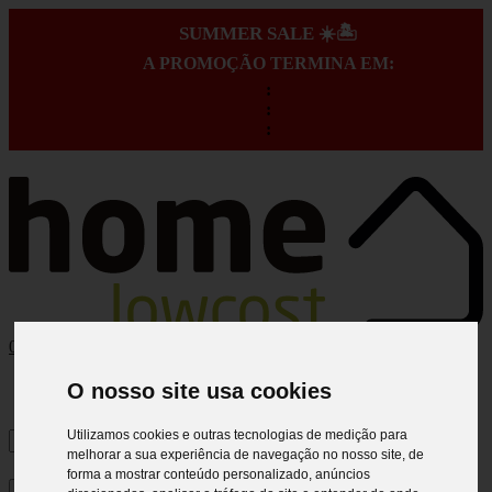
SUMMER SALE ☀️🏝️
A PROMOÇÃO TERMINA EM:
:
:
:
0
O nosso site usa cookies
Utilizamos cookies e outras tecnologias de medição para
melhorar a sua experiência de navegação no nosso site, de
forma a mostrar conteúdo personalizado, anúncios
×