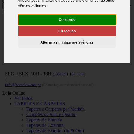
direcionados, analisar o tráfego do site e entender de onde
Carregue no ENTER para pesquisar e
vêm os visitantes.
no ESC para fechar
Concordo
Eu recuso
Alterar as minhas preferências
SEG. / SEX. 10H - 18H
(+351) 91 157 82 81
|
info@homelowcost.pt
(Chamada para rede móvel nacional)
Loja Online
Ver todos
TAPETES E CARPETES
Tapetes e Carpetes por Medida
Carpetes de Sala e Quarto
Tapetes de Entrada
Tapetes de Cozinha
Tapetes de Exterior (In & Out)