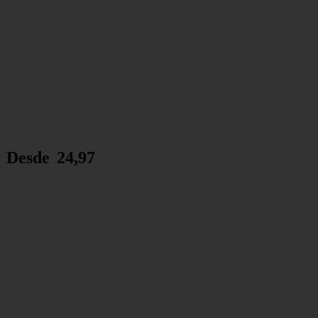
Desde
24,97
35,67
€
€