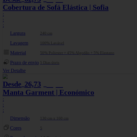
Cobertura de Sofá Elástica | Sofia
:
:
:
Largura
240 cm
Lavagem
100% Lavável
Material
50% Poliester + 45% Algodão + 5% Elastano
Prazo de envio
5 Dias úteis
Ver Detalhe
Desde
26,73
29,70
€
€
Manta Garment | Económico
:
:
:
Dimensão
130 cm x 160 cm
Cores
5