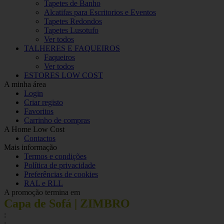
Tapetes de Banho
Alcatifas para Escritorios e Eventos
Tapetes Redondos
Tapetes Lusotufo
Ver todos
TALHERES E FAQUEIROS
Faqueiros
Ver todos
ESTORES LOW COST
A minha área
Login
Criar registo
Favoritos
Carrinho de compras
A Home Low Cost
Contactos
Mais informação
Termos e condições
Política de privacidade
Preferências de cookies
RAL e RLL
A promoção termina em
Capa de Sofá | ZIMBRO
:
: