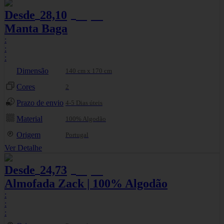
Desde
28,10
29,58
€
€
Manta Baga
:
:
:
Dimensão
140 cm x 170 cm
Cores
2
Prazo de envio
4-5 Dias úteis
Material
100% Algodão
Origem
Portugal
Ver Detalhe
Desde
24,73
27,48
€
€
Almofada Zack | 100% Algodão
:
:
: