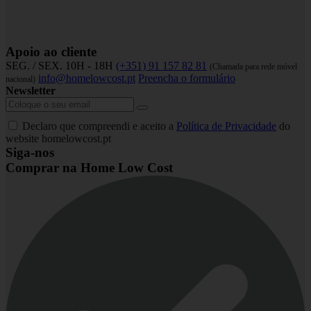
Apoio ao cliente
SEG. / SEX. 10H - 18H
(+351) 91 157 82 81
(Chamada para rede móvel
info@homelowcost.pt
Preencha o formulário
nacional)
Newsletter
Declaro que compreendi e aceito a
Política de Privacidade
do
website homelowcost.pt
Siga-nos
Comprar na Home Low Cost