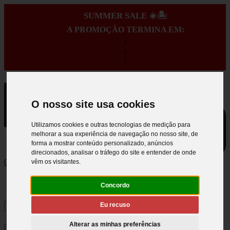
SUMMER SALE ☀️🏝️
A PROMOÇÃO TERMINA EM:
:
:
:
O nosso site usa cookies
Utilizamos cookies e outras tecnologias de medição para
melhorar a sua experiência de navegação no nosso site, de
forma a mostrar conteúdo personalizado, anúncios
direcionados, analisar o tráfego do site e entender de onde
0
vêm os visitantes.
Concordo
Eu recuso
Alterar as minhas preferências
×