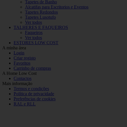
Tapetes de Banho
Alcatifas para Escritorios e Eventos
Tapetes Redondos
Tapetes Lusotufo
Ver todos
TALHERES E FAQUEIROS
Faqueiros
Ver todos
ESTORES LOW COST
A minha área
Login
Criar registo
Favoritos
Carrinho de compras
A Home Low Cost
Contactos
Mais informação
Termos e condições
Política de privacidade
Preferências de cookies
RAL e RLL