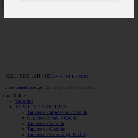
Carregue no ENTER para pesquisar e
no ESC para fechar
SEG. / SEX. 10H - 18H
(+351) 91 157 82 81
|
info@homelowcost.pt
(Chamada para rede móvel nacional)
Loja Online
Ver todos
TAPETES E CARPETES
Tapetes e Carpetes por Medida
Carpetes de Sala e Quarto
Tapetes de Entrada
Tapetes de Cozinha
Tapetes de Exterior (In & Out)